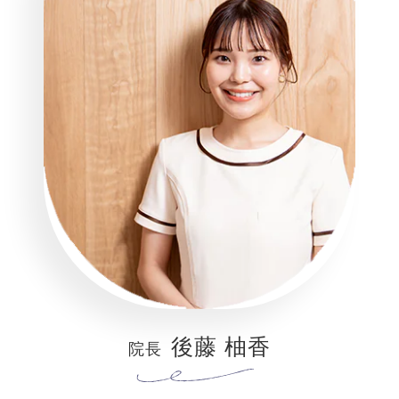
後藤 柚香
院長